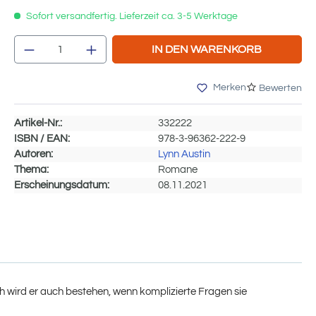
Sofort versandfertig. Lieferzeit ca. 3-5 Werktage
Produkt Anzahl: Gib den gewünschten We
IN DEN WARENKORB
Merken
Bewerten
Artikel-Nr.:
332222
ISBN / EAN:
978-3-96362-222-9
Autoren:
Lynn Austin
Thema:
Romane
Erscheinungsdatum:
08.11.2021
 wird er auch bestehen, wenn komplizierte Fragen sie