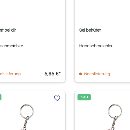
st bei dir
Sei behütet
schmeichler
Handschmeichler
5,95 €*
chlieferung
Nachlieferung
Neu