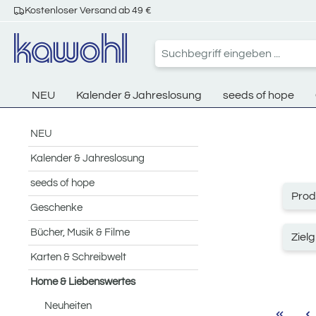
Kostenloser Versand ab 49 €
 Hauptinhalt springen
Zur Suche springen
Zur Hauptnavigation springen
NEU
Kalender & Jahreslosung
seeds of hope
NEU
Kalender & Jahreslosung
seeds of hope
Prod
Geschenke
Bücher, Musik & Filme
Ziel
Karten & Schreibwelt
Home & Liebenswertes
Neuheiten