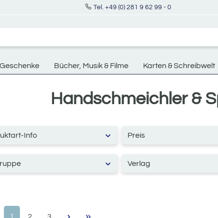
Tel. +49 (0) 281 9 62 99 - 0
Geschenke
Bücher, Musik & Filme
Karten & Schreibwelt
Handschmeichler & S
uktart-Info
Preis
gruppe
Verlag
Seite
Seite
Seite
1
2
3