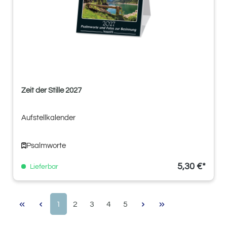
Zeit der Stille 2027
Aufstellkalender
Psalmworte
5,30 €*
Lieferbar
Seite
Seite
Seite
Seite
Seite
1
2
3
4
5