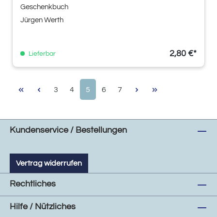
Geschenkbuch
Jürgen Werth
2,80 €*
Lieferbar
Seite
Seite
Seite
Seite
Seite
3
4
5
6
7
Kundenservice / Bestellungen
Vertrag widerrufen
Rechtliches
Hilfe / Nützliches