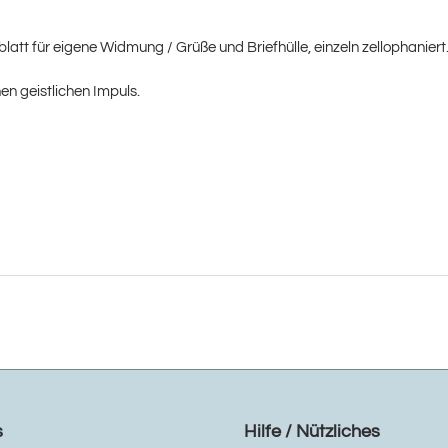
blatt für eigene Widmung / Grüße und Briefhülle, einzeln zellophaniert
nen geistlichen Impuls.
s
Hilfe / Nützliches