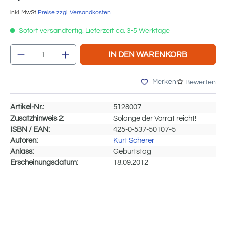
inkl. MwSt
Preise zzgl. Versandkosten
Sofort versandfertig. Lieferzeit ca. 3-5 Werktage
Produkt Anzahl: Gib den gewünschten We
IN DEN WARENKORB
Merken
Bewerten
Artikel-Nr.:
5128007
Zusatzhinweis 2:
Solange der Vorrat reicht!
ISBN / EAN:
425-0-537-50107-5
Autoren:
Kurt Scherer
Anlass:
Geburtstag
Erscheinungsdatum:
18.09.2012