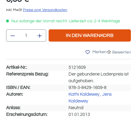
inkl. MwSt
Preise zzgl. Versandkosten
Nur solange der Vorrat reicht. Lieferzeit ca. 2-4 Werktage
Produkt Anzahl: Gib den gewünschten We
IN DEN WARENKORB
Merken
Bewerten
Artikel-Nr.:
5121609
Referenzpreis Bezug:
Der gebundene Ladenpreis ist
aufgehoben.
ISBN / EAN:
978-3-8429-1609-8
Autoren:
Kathi Kaldewey
, Jens
Kaldewey
Anlass:
Neutral
Erscheinungsdatum:
01.01.2013