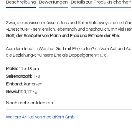
Beschreibung
Bewertungen
Details zur Produktsicherheit
Zwei, die es wissen müssen: Jens und Kathi Kaldewey sind seit über
»Eheschule« - sehr ehrlich, lebensnah und anschaulich, mit viel Her
Gott, der Schöpfer von Mann und Frau und Erfinder der Ehe.
Aus dem Inhalt: »Was hat Gott mit Ehe zu tun?«; »Vom Auf und Ab un
die Beziehung«; »Unsere Ehe als Doppelgarten«; u. a.
Maße:
11 x 18 cm
Seitenanzahl:
178
Einband:
kartoniert
Gewicht:
0,17 kg
Noch mehr entdecken:
Weitere Artikel von mediaKern GmbH