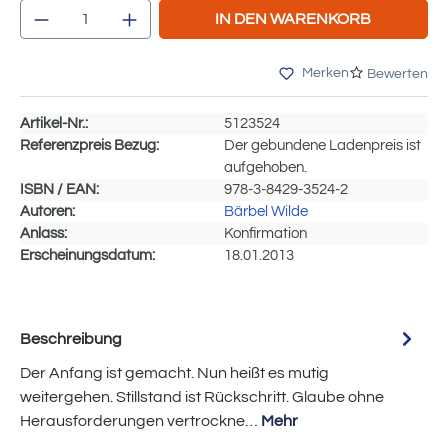
Produkt Anzahl: Gib den gewünschten Wert e
IN DEN WARENKORB
Merken
Bewerten
Artikel-Nr.:
5123524
Referenzpreis Bezug:
Der gebundene Ladenpreis ist
aufgehoben.
ISBN / EAN:
978-3-8429-3524-2
Autoren:
Bärbel Wilde
Anlass:
Konfirmation
Erscheinungsdatum:
18.01.2013
Beschreibung
Der Anfang ist gemacht. Nun heißt es mutig
weitergehen. Stillstand ist Rückschritt. Glaube ohne
Herausforderungen vertrockne…
Mehr