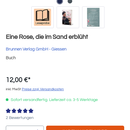
Eine Rose, die im Sand erblüht
Brunnen Verlag GmbH - Giessen
Buch
12,00 €*
inkl. MwSt
Preise zzgl. Versandkosten
Sofort versandfertig. Lieferzeit ca. 3-5 Werktage
Durchschnittliche Bewertung von 5 von 5 Sternen
2 Bewertungen
Produkt Anzahl: Gib den gewünschten Wert e