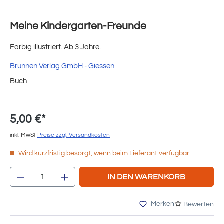
Meine Kindergarten-Freunde
Farbig illustriert. Ab 3 Jahre.
Brunnen Verlag GmbH - Giessen
Buch
5,00 €*
inkl. MwSt
Preise zzgl. Versandkosten
Wird kurzfristig besorgt, wenn beim Lieferant verfügbar.
Produkt Anzahl: Gib den gewünschten Wert e
IN DEN WARENKORB
Merken
Bewerten