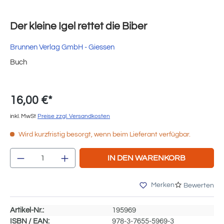
Der kleine Igel rettet die Biber
Brunnen Verlag GmbH - Giessen
Buch
16,00 €*
inkl. MwSt
Preise zzgl. Versandkosten
Wird kurzfristig besorgt, wenn beim Lieferant verfügbar.
Produkt Anzahl: Gib den gewünschten Wert e
IN DEN WARENKORB
Merken
Bewerten
Artikel-Nr.:
195969
ISBN / EAN:
978-3-7655-5969-3