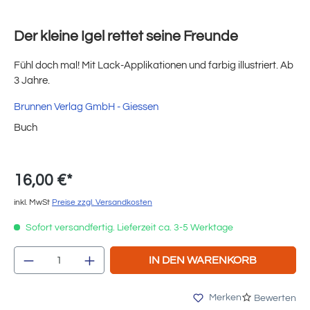
Der kleine Igel rettet seine Freunde
Fühl doch mal! Mit Lack-Applikationen und farbig illustriert. Ab
3 Jahre.
Brunnen Verlag GmbH - Giessen
Buch
16,00 €*
inkl. MwSt
Preise zzgl. Versandkosten
Sofort versandfertig. Lieferzeit ca. 3-5 Werktage
Produkt Anzahl: Gib den gewünschten Wert e
IN DEN WARENKORB
Merken
Bewerten