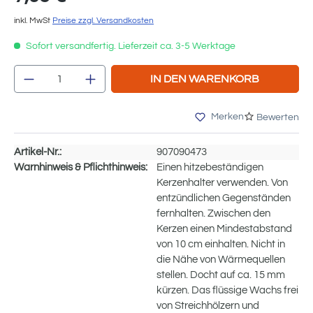
inkl. MwSt
Preise zzgl. Versandkosten
Sofort versandfertig. Lieferzeit ca. 3-5 Werktage
Produkt Anzahl: Gib den gewünschten We
IN DEN WARENKORB
Merken
Bewerten
Artikel-Nr.:
907090473
Warnhinweis & Pflichthinweis:
Einen hitzebeständigen
Kerzenhalter verwenden. Von
entzündlichen Gegenständen
fernhalten. Zwischen den
Kerzen einen Mindestabstand
von 10 cm einhalten. Nicht in
die Nähe von Wärmequellen
stellen. Docht auf ca. 15 mm
kürzen. Das flüssige Wachs frei
von Streichhölzern und