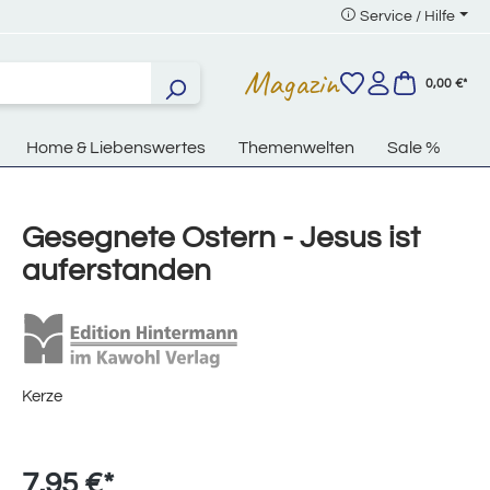
Service / Hilfe
Magazin
0,00 €*
Home & Liebenswertes
Themenwelten
Sale %
Gesegnete Ostern - Jesus ist
auferstanden
Kerze
7,95 €*