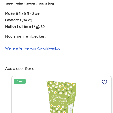
Text:
Frohe Ostern - Jesus lebt
Maße:
6,5 x 9,5 x 3 cm
Gewicht:
0,04 kg
Nettoinhalt (in ml / g):
30
Noch mehr entdecken:
Weitere Artikel von Kawohl-Verlag
Aus dieser Serie
Produktgalerie überspringen
Neu