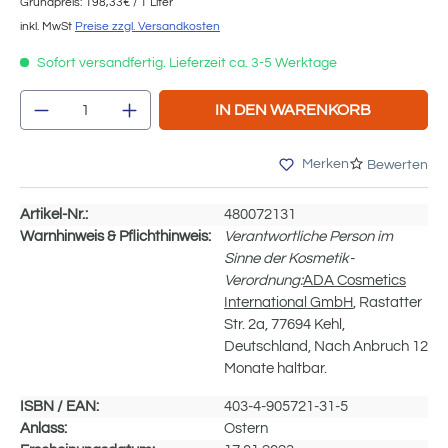
Grundpreis: 198,33€ / 1 Liter
inkl. MwSt
Preise zzgl. Versandkosten
Sofort versandfertig. Lieferzeit ca. 3-5 Werktage
Produkt Anzahl: Gib den gewünschten We
IN DEN WARENKORB
Merken
Bewerten
Artikel-Nr.:
480072131
Warnhinweis & Pflichthinweis:
Verantwortliche Person im
Sinne der Kosmetik-
Verordnung:
ADA Cosmetics
International GmbH
, Rastatter
Str. 2a, 77694 Kehl,
Deutschland, Nach Anbruch 12
Monate haltbar.
ISBN / EAN:
403-4-905721-31-5
Anlass:
Ostern