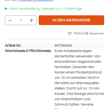
Sofort versandfertig. Lieferzeit ca. 3-5 Werktage
Produkt Anzahl: Gib den gewünschten We
IN DEN WARENKORB
Merken
Bewerten
Artikel-Nr.:
907090445
Warnhinweis & Pflichthinweis:
Einen hitzebeständigen
Kerzenhalter verwenden. Von
entzündlichen Gegenständen
fernhalten. Zwischen den
Kerzen einen Mindestabstand
von 10 cm einhalten. Nicht in
die Nähe von Wärmequellen
stellen. Docht auf ca. 15 mm
kürzen. Das flüssige Wachs frei
von Streichhölzern und
Schmutz halten. Nie eine