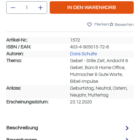
Produkt Anzahl: Gib den gewünschten Wert e
IN DEN WARENKORB
Merken
Bewerten
Artikel-Nr.:
1572
ISBN / EAN:
403-4-905015-72-8
Autoren:
Doris Schulte
Thema:
Gebet - Stille Zeit, Andacht &
Gebet, Büro & Home Office,
Mutmacher & Gute Worte,
Bibel-Impulse
Anlass:
Geburtstag, Neutral, Ostern,
Neujahr, Muttertag
Erscheinungsdatum:
23.12.2020
Beschreibung