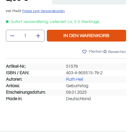
inkl. MwSt
Preise zzgl. Versandkosten
Sofort versandfertig. Lieferzeit ca. 3-5 Werktage
Produkt Anzahl: Gib den gewünschten We
IN DEN WARENKORB
Merken
Bewerten
Artikel-Nr.:
51579
ISBN / EAN:
403-4-905515-79-2
Autoren:
Ruth Heil
Anlass:
Geburtstag
Erscheinungsdatum:
09.01.2025
Made in:
Deutschland