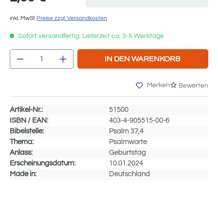
inkl. MwSt
Preise zzgl. Versandkosten
Sofort versandfertig. Lieferzeit ca. 3-5 Werktage
Produkt Anzahl: Gib den gewünschten We
IN DEN WARENKORB
Merken
Bewerten
Artikel-Nr.:
51500
ISBN / EAN:
403-4-905515-00-6
Bibelstelle:
Psalm 37,4
Thema:
Psalmworte
Anlass:
Geburtstag
Erscheinungsdatum:
10.01.2024
Made in:
Deutschland