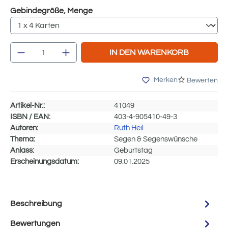
auswählen
Gebindegröße, Menge
Produkt Anzahl: Gib den gewünschten Wert e
IN DEN WARENKORB
Merken
Bewerten
Artikel-Nr.:
41049
ISBN / EAN:
403-4-905410-49-3
Autoren:
Ruth Heil
Thema:
Segen & Segenswünsche
Anlass:
Geburtstag
Erscheinungsdatum:
09.01.2025
Beschreibung
Bewertungen