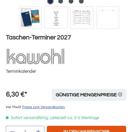
Taschen-Terminer 2027
Terminkalender
6,30 €*
GÜNSTIGE MENGENPREISE
inkl. MwSt
Preise zzgl. Versandkosten
Sofort versandfertig. Lieferzeit ca. 3-5 Werktage
Produkt Anzahl: Gib den gewünschten Wert e
IN DEN WARENKORB