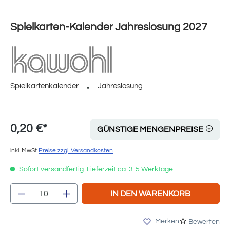
Spielkarten-Kalender Jahreslosung 2027
Spielkartenkalender
Jahreslosung
0,20 €*
GÜNSTIGE MENGENPREISE
inkl. MwSt
Preise zzgl. Versandkosten
Sofort versandfertig. Lieferzeit ca. 3-5 Werktage
Produkt Anzahl: Gib den gewünschten Wert e
IN DEN WARENKORB
Merken
Bewerten