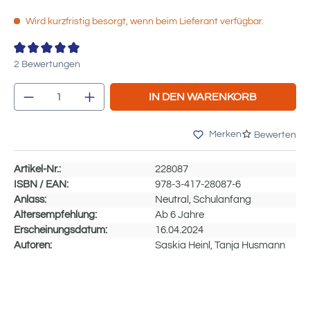
Wird kurzfristig besorgt, wenn beim Lieferant verfügbar.
Durchschnittliche Bewertung von 5 von 5 Sternen
2 Bewertungen
Produkt Anzahl: Gib den gewünschten We
IN DEN WARENKORB
Merken
Bewerten
Artikel-Nr.:
228087
ISBN / EAN:
978-3-417-28087-6
Anlass:
Neutral, Schulanfang
Altersempfehlung:
Ab 6 Jahre
Erscheinungsdatum:
16.04.2024
Autoren:
Saskia Heinl, Tanja Husmann