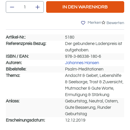
Produkt Anzahl: Gib den gewünschten Wert e
IN DEN WARENKORB
Merken
Bewerten
Artikel-Nr.:
5180
Referenzpreis Bezug:
Der gebundene Ladenpreis ist
aufgehoben.
ISBN / EAN:
978-3-86338-180-6
Autoren:
Johannes Hansen
Bibelstelle:
Psalm-Meditationen
Thema:
Andacht & Gebet, Lebenshilfe
& Seelsorge, Trost & Zuversicht,
Mutmacher & Gute Worte,
Ermutigung & Stärkung
Anlass:
Geburtstag, Neutral, Ostern,
Gute Besserung, Runder
Geburtstag
Erscheinungsdatum:
12.12.2019