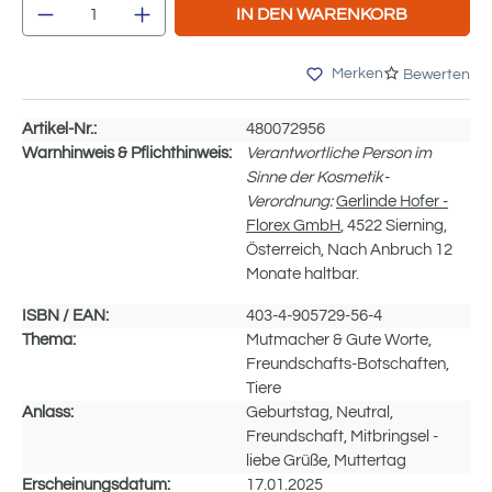
Produkt Anzahl: Gib den gewünschten Wert e
IN DEN WARENKORB
Merken
Bewerten
Artikel-Nr.:
480072956
Warnhinweis & Pflichthinweis:
Verantwortliche Person im
Sinne der Kosmetik-
Verordnung:
Gerlinde Hofer -
Florex GmbH
, 4522 Sierning,
Österreich, Nach Anbruch 12
Monate haltbar.
ISBN / EAN:
403-4-905729-56-4
Thema:
Mutmacher & Gute Worte,
Freundschafts-Botschaften,
Tiere
Anlass:
Geburtstag, Neutral,
Freundschaft, Mitbringsel -
liebe Grüße, Muttertag
Erscheinungsdatum:
17.01.2025