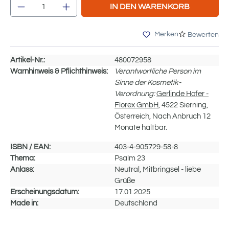
Produkt Anzahl: Gib den gewünschten Wert e
IN DEN WARENKORB
Merken
Bewerten
Artikel-Nr.:
480072958
Warnhinweis & Pflichthinweis:
Verantwortliche Person im
Sinne der Kosmetik-
Verordnung:
Gerlinde Hofer -
Florex GmbH
, 4522 Sierning,
Österreich, Nach Anbruch 12
Monate haltbar.
ISBN / EAN:
403-4-905729-58-8
Thema:
Psalm 23
Anlass:
Neutral, Mitbringsel - liebe
Grüße
Erscheinungsdatum:
17.01.2025
Made in:
Deutschland