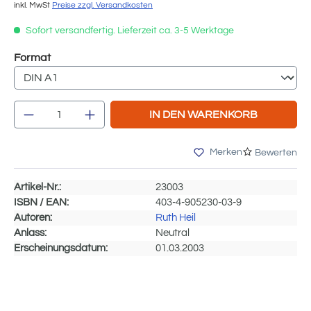
inkl. MwSt
Preise zzgl. Versandkosten
Sofort versandfertig. Lieferzeit ca. 3-5 Werktage
auswählen
Format
Produkt Anzahl: Gib den gewünschten We
IN DEN WARENKORB
Merken
Bewerten
Artikel-Nr.:
23003
ISBN / EAN:
403-4-905230-03-9
Autoren:
Ruth Heil
Anlass:
Neutral
Erscheinungsdatum:
01.03.2003