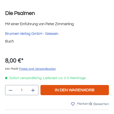
Die Psalmen
Mit einer Einführung von Peter Zimmerling
Brunnen Verlag GmbH - Giessen
Buch
8,00 €*
inkl. MwSt
Preise zzgl. Versandkosten
Sofort versandfertig. Lieferzeit ca. 3-5 Werktage
Produkt Anzahl: Gib den gewünschten Wert e
IN DEN WARENKORB
Merken
Bewerten