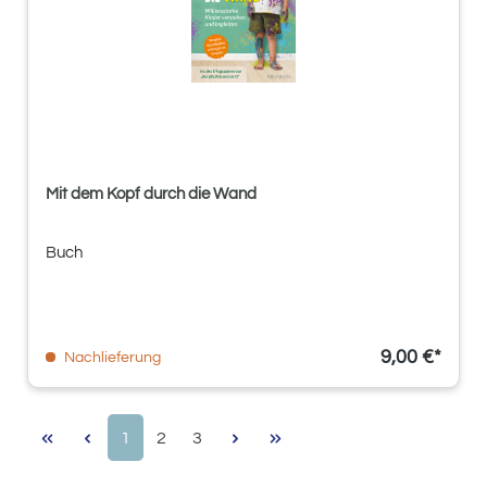
Mit dem Kopf durch die Wand
Buch
9,00 €*
Nachlieferung
Seite
Seite
Seite
1
2
3