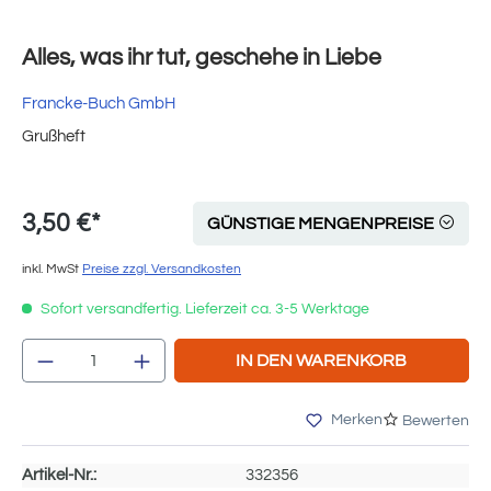
Alles, was ihr tut, geschehe in Liebe
Francke-Buch GmbH
Grußheft
3,50 €*
GÜNSTIGE MENGENPREISE
inkl. MwSt
Preise zzgl. Versandkosten
Sofort versandfertig. Lieferzeit ca. 3-5 Werktage
Produkt Anzahl: Gib den gewünschten Wert e
IN DEN WARENKORB
Merken
Bewerten
Artikel-Nr.:
332356