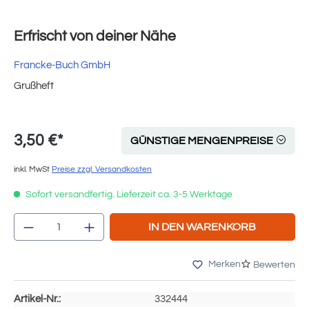
Erfrischt von deiner Nähe
Francke-Buch GmbH
Grußheft
3,50 €*
GÜNSTIGE MENGENPREISE
inkl. MwSt
Preise zzgl. Versandkosten
Sofort versandfertig. Lieferzeit ca. 3-5 Werktage
Produkt Anzahl: Gib den gewünschten Wert e
IN DEN WARENKORB
Merken
Bewerten
Artikel-Nr.:
332444