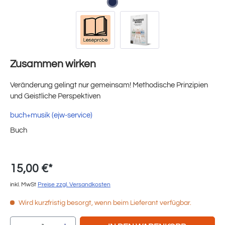
Zusammen wirken
Veränderung gelingt nur gemeinsam! Methodische Prinzipien
und Geistliche Perspektiven
buch+musik (ejw-service)
Buch
15,00 €*
inkl. MwSt
Preise zzgl. Versandkosten
Wird kurzfristig besorgt, wenn beim Lieferant verfügbar.
Produkt Anzahl: Gib den gewünschten Wert e