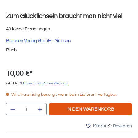
Zum Glücklichsein braucht man nicht viel
40 kleine Erzählungen
Brunnen Verlag GmbH - Giessen
Buch
10,00 €*
inkl. MwSt
Preise zzgl. Versandkosten
Wird kurzfristig besorgt, wenn beim Lieferant verfügbar.
Produkt Anzahl: Gib den gewünschten Wert e
IN DEN WARENKORB
Merken
Bewerten