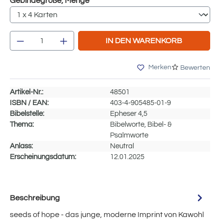
auswählen
Gebindegröße, Menge
Produkt Anzahl: Gib den gewünschten Wert e
IN DEN WARENKORB
Merken
Bewerten
Artikel-Nr.:
48501
ISBN / EAN:
403-4-905485-01-9
Bibelstelle:
Epheser 4,5
Thema:
Bibelworte, Bibel- &
Psalmworte
Anlass:
Neutral
Erscheinungsdatum:
12.01.2025
Beschreibung
seeds of hope - das junge, moderne Imprint von Kawohl