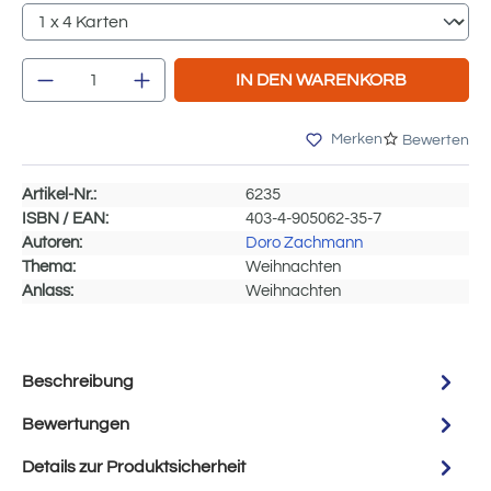
Produkt Anzahl: Gib den gewünschten Wert e
IN DEN WARENKORB
Merken
Bewerten
Artikel-Nr.:
6235
ISBN / EAN:
403-4-905062-35-7
Autoren:
Doro Zachmann
Thema:
Weihnachten
Anlass:
Weihnachten
Beschreibung
Bewertungen
Details zur Produktsicherheit