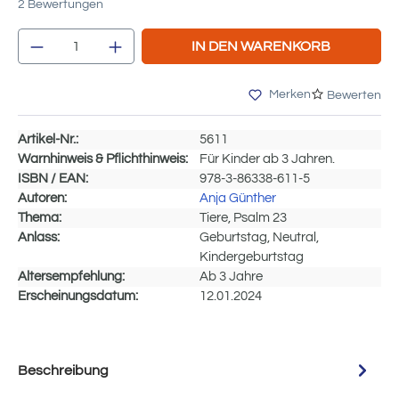
Durchschnittliche Bewertung von 4.75 von 5 Sternen
2 Bewertungen
Produkt Anzahl: Gib den gewünschten Wert e
IN DEN WARENKORB
Merken
Bewerten
Artikel-Nr.:
5611
Warnhinweis & Pflichthinweis:
Für Kinder ab 3 Jahren.
ISBN / EAN:
978-3-86338-611-5
Autoren:
Anja Günther
Thema:
Tiere, Psalm 23
Anlass:
Geburtstag, Neutral,
Kindergeburtstag
Altersempfehlung:
Ab 3 Jahre
Erscheinungsdatum:
12.01.2024
Beschreibung