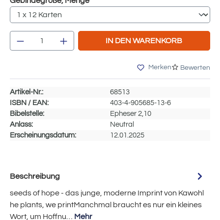
auswählen
Gebindegröße, Menge
Produkt Anzahl: Gib den gewünschten Wert e
IN DEN WARENKORB
Merken
Bewerten
Artikel-Nr.:
68513
ISBN / EAN:
403-4-905685-13-6
Bibelstelle:
Epheser 2,10
Anlass:
Neutral
Erscheinungsdatum:
12.01.2025
Beschreibung
seeds of hope - das junge, moderne Imprint von Kawohl
he plants, we printManchmal braucht es nur ein kleines
Wort, um Hoffnu…
Mehr