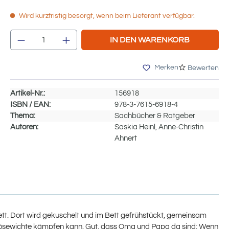
Wird kurzfristig besorgt, wenn beim Lieferant verfügbar.
Produkt Anzahl: Gib den gewünschten We
IN DEN WARENKORB
Merken
Bewerten
Artikel-Nr.:
156918
ISBN / EAN:
978-3-7615-6918-4
Thema:
Sachbücher & Ratgeber
Autoren:
Saskia Heinl, Anne-Christin
Ahnert
tt. Dort wird gekuschelt und im Bett gefrühstückt, gemeinsam
bösewichte kämpfen kann. Gut, dass Oma und Papa da sind: Wenn