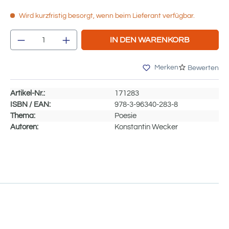
Wird kurzfristig besorgt, wenn beim Lieferant verfügbar.
Produkt Anzahl: Gib den gewünschten We
IN DEN WARENKORB
Merken
Bewerten
Artikel-Nr.:
171283
ISBN / EAN:
978-3-96340-283-8
Thema:
Poesie
Autoren:
Konstantin Wecker