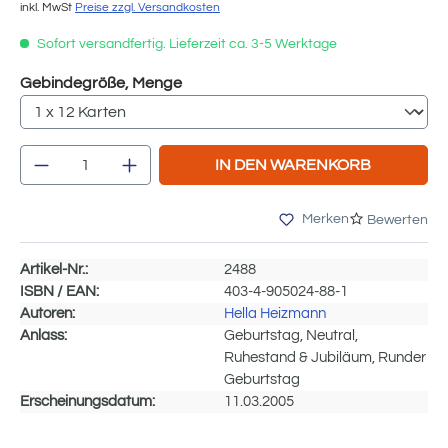
inkl. MwSt
Preise zzgl. Versandkosten
Sofort versandfertig. Lieferzeit ca. 3-5 Werktage
auswählen
Gebindegröße, Menge
Produkt Anzahl: Gib den gewünschten We
IN DEN WARENKORB
Merken
Bewerten
Artikel-Nr.:
2488
ISBN / EAN:
403-4-905024-88-1
Autoren:
Hella Heizmann
Anlass:
Geburtstag, Neutral,
Ruhestand & Jubiläum, Runder
Geburtstag
Erscheinungsdatum:
11.03.2005