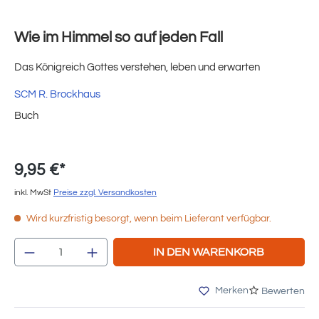
Wie im Himmel so auf jeden Fall
Das Königreich Gottes verstehen, leben und erwarten
SCM R. Brockhaus
Buch
9,95 €*
inkl. MwSt
Preise zzgl. Versandkosten
Wird kurzfristig besorgt, wenn beim Lieferant verfügbar.
Produkt Anzahl: Gib den gewünschten Wert e
IN DEN WARENKORB
Merken
Bewerten