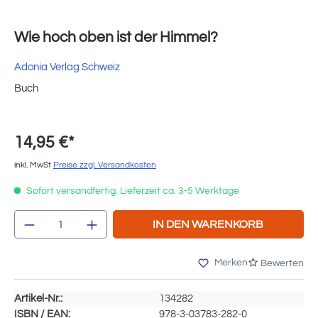
Wie hoch oben ist der Himmel?
Adonia Verlag Schweiz
Buch
14,95 €*
inkl. MwSt
Preise zzgl. Versandkosten
Sofort versandfertig. Lieferzeit ca. 3-5 Werktage
Produkt Anzahl: Gib den gewünschten Wert e
IN DEN WARENKORB
Merken
Bewerten
Artikel-Nr.:
134282
ISBN / EAN:
978-3-03783-282-0