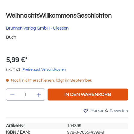
WeihnachtsWillkommensGeschichten
Brunnen Verlag GmbH - Giessen
Buch
5,99 €*
inkl. MwSt
Preise zzgl. Versandkosten
Noch nicht erschienen, folgt im September.
Produkt Anzahl: Gib den gewünschten Wert e
IN DEN WARENKORB
Merken
Bewerten
Artikel-Nr.:
194399
ISBN / EAN:
978-3-7655-4399-9