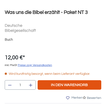
Was uns die Bibel erzählt - Paket NT 3
Buch
12,00 €*
inkl. MwSt
Preise zzgl. Versandkosten
Wird kurzfristig besorgt, wenn beim Lieferant verfügbar.
Produkt Anzahl: Gib den gewünschten Wert e
IN DEN WARENKORB
Merken
Bewerten