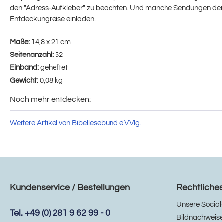
den "Adress-Aufkleber" zu beachten. Und manche Sendungen der 
Entdeckungreise einladen.
Maße:
14,8 x 21 cm
Seitenanzahl:
52
Einband:
geheftet
Gewicht:
0,08 kg
Noch mehr entdecken:
Weitere Artikel von Bibellesebund e.V.Vlg.
Kundenservice / Bestellungen
Rechtliche
Unsere Social
Tel. +49 (0) 281 9 62 99 - 0
Bildnachweis