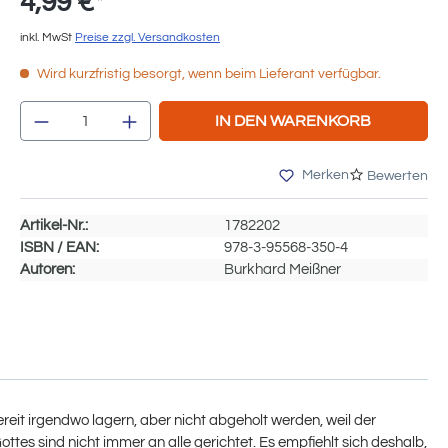
4,99 €*
inkl. MwSt
Preise zzgl. Versandkosten
Wird kurzfristig besorgt, wenn beim Lieferant verfügbar.
Produkt Anzahl: Gib den gewünschten We
IN DEN WARENKORB
Merken
Bewerten
Artikel-Nr.:
1782202
ISBN / EAN:
978-3-95568-350-4
Autoren:
Burkhard Meißner
it irgendwo lagern, aber nicht abgeholt werden, weil der
s sind nicht immer an alle gerichtet. Es empfiehlt sich deshalb,