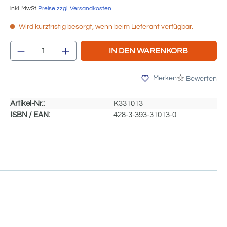
inkl. MwSt
Preise zzgl. Versandkosten
Wird kurzfristig besorgt, wenn beim Lieferant verfügbar.
Produkt Anzahl: Gib den gewünschten We
IN DEN WARENKORB
Merken
Bewerten
Artikel-Nr.:
K331013
ISBN / EAN:
428-3-393-31013-0