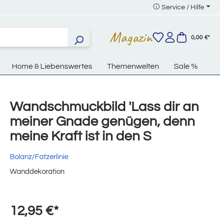
Service / Hilfe
Magazin
0,00 €*
Home & Liebenswertes
Themenwelten
Sale %
Wandschmuckbild 'Lass dir an
meiner Gnade genügen, denn
meine Kraft ist in den S
Bolanz/Fatzerlinie
Wanddekoration
12,95 €*