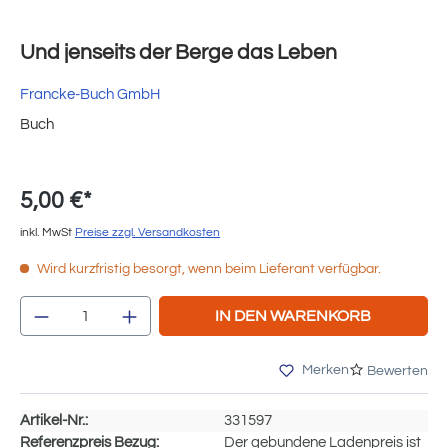
Und jenseits der Berge das Leben
Francke-Buch GmbH
Buch
5,00 €*
inkl. MwSt
Preise zzgl. Versandkosten
Wird kurzfristig besorgt, wenn beim Lieferant verfügbar.
Produkt Anzahl: Gib den gewünschten Wert e
IN DEN WARENKORB
Merken
Bewerten
Artikel-Nr.:
331597
Referenzpreis Bezug:
Der gebundene Ladenpreis ist