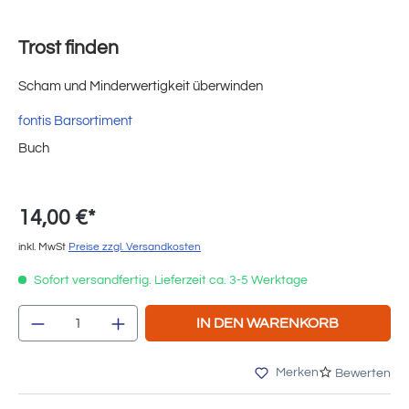
Trost finden
Scham und Minderwertigkeit überwinden
fontis Barsortiment
Buch
14,00 €*
inkl. MwSt
Preise zzgl. Versandkosten
Sofort versandfertig. Lieferzeit ca. 3-5 Werktage
Produkt Anzahl: Gib den gewünschten Wert e
IN DEN WARENKORB
Merken
Bewerten