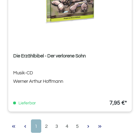
Die Erzählbibel - Der verlorene Sohn
Musik-CD
Werner Arthur Hoffmann
7,95 €*
Lieferbar
Seite
Seite
Seite
Seite
Seite
1
2
3
4
5