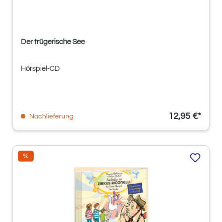
Der trügerische See
Hörspiel-CD
12,95 €*
Nachlieferung
Rabatt
%