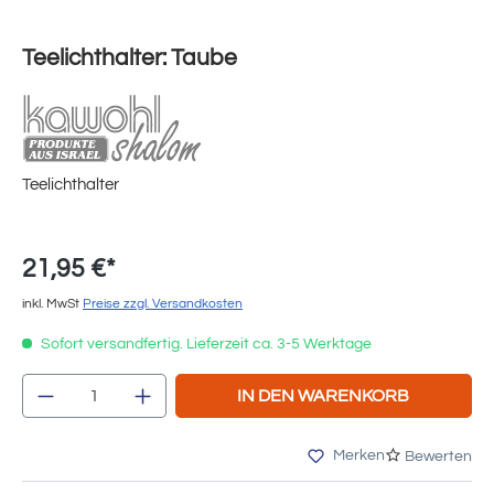
Teelichthalter: Taube
Teelichthalter
21,95 €*
inkl. MwSt
Preise zzgl. Versandkosten
Sofort versandfertig. Lieferzeit ca. 3-5 Werktage
Produkt Anzahl: Gib den gewünschten Wert e
IN DEN WARENKORB
Merken
Bewerten