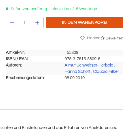
Sofort versandfertig. Lieferzeit ca. 3-5 Werktage
Produkt Anzahl: Gib den gewünschten We
IN DEN WARENKORB
Merken
Bewerten
Artikel-Nr.:
155809
ISBN / EAN:
978-3-7615-5809-6
Autoren:
Almut Schweitzer-Herbold
,
Hanna Schott
, Claudia Filker
Erscheinungsdatum:
08.09.2010
nsichten und Einstellungen und das Erfahren von Anekdoten und