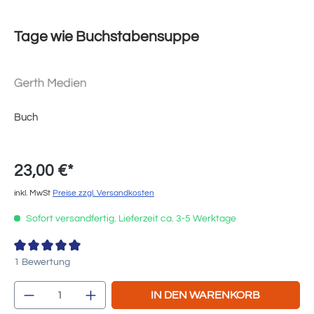
Tage wie Buchstabensuppe
Buch
23,00 €*
inkl. MwSt
Preise zzgl. Versandkosten
Sofort versandfertig. Lieferzeit ca. 3-5 Werktage
Durchschnittliche Bewertung von 5 von 5 Sternen
1 Bewertung
Produkt Anzahl: Gib den gewünschten Wert e
IN DEN WARENKORB